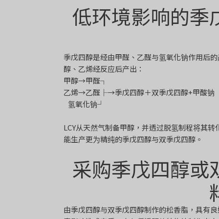
低环境影响的季
季戊四醇是经由甲醛、乙醛与氢氧化钠作用后的
醇、乙烯经反应后产出：
甲醇→甲醛┐
乙烯→乙醛├→季戊四醇＋双季戊四醇+甲酸钠
氢氧化钠┘
LCY从天然气制备甲醇，并透过脱氢制程将其
能生产更为精纯的季戊四醇与双季戊四醇。
采购季戊四醇或
由季戊四醇与双季戊四醇制作的松香脂，具有良