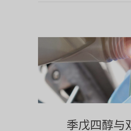
季戊四醇与