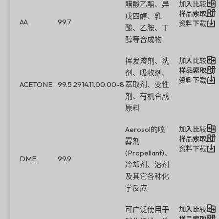
加入比较
醋酸乙酯、异
样品索取
戊四醇、乳
AA
99.7
资料下载
酸、乙胺、丁
醇等合成物
加入比较
挥发溶剂、洗
样品索取
剂、吸收剂、
资料下载
ACETONE
99.5
2914.11.00.00-8
萃取剂、变性
剂、有机合成
原料
加入比较
Aerosol的喷
样品索取
雾剂
资料下载
(Propellant)、
DME
99.9
冷却剂、溶剂
及其它各种化
学反应
加入比较
可广泛使用于
样品索取