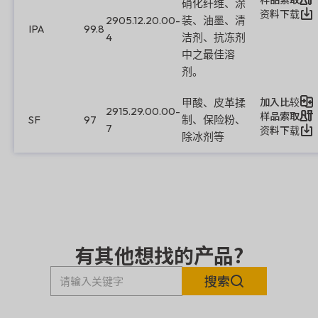
硝化纤维、涂
资料下载
2905.12.20.00-
装、油墨、清
IPA
99.8
4
洁剂、抗冻剂
中之最佳溶
剂。
加入比较
甲酸、皮革揉
2915.29.00.00-
样品索取
SF
97
制、保险粉、
7
资料下载
除冰剂等
有其他想找的产品?
搜索