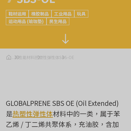
鞋材运用
橡胶制品
工业用品
玩具
运动用品 (瑜珈垫)
民生用品
...
高性能材料
热塑性弹性体
SBS-OE
GLOBALPRENE SBS OE (Oil Extended)
是
热塑性弹性体
材料中的一类，属于苯
乙烯 / 丁二烯共聚体系，充油胶，含加