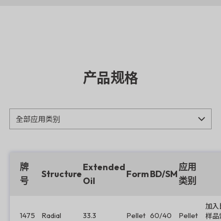
产品规格
牌
Extended
应用
Structure
Form
BD/SM
号
Oil
类别
加入
1475
Radial
33.3
Pellet
60/40
Pellet
样品