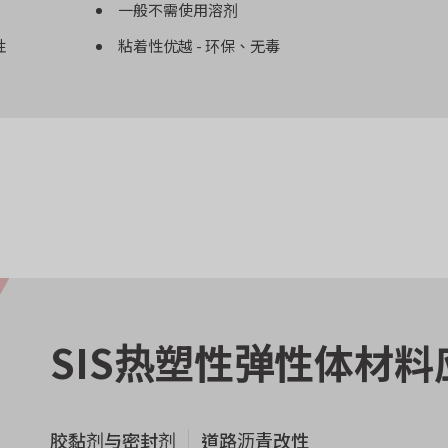
一般不需使用溶剂
性
粘着性优越 - 环保、无毒
SIS热塑性弹性体材
胶黏剂与密封剂
道路沥青改性