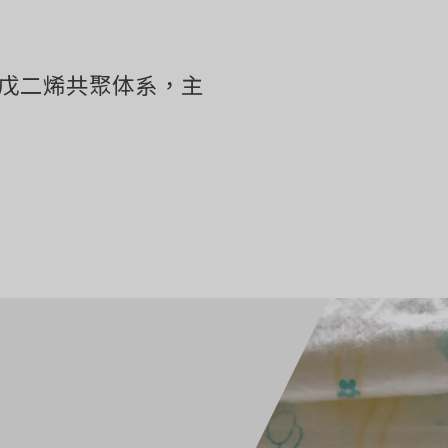
异戊二烯共聚体系，主