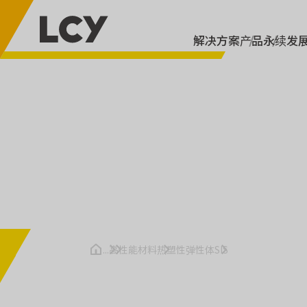
解决方案
产品
永续发
高性能材料
热塑性弹性体
SIS
SIS
黏胶
胶带
热熔胶
塑料改质
沥青道路改质
卫生
...
高性能材料
热塑性弹性体
SIS