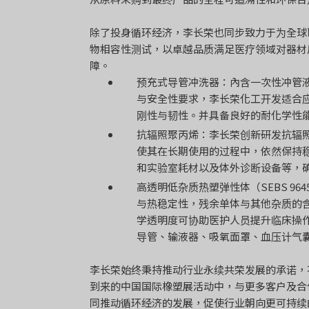
除了投身循环经济，李长荣也同步致力于为全球
物相容性测试，以卓越品质满足医疗领域对器材
障。
预充式导管冲洗器：內含一次性冲管液
与安全性要求，李长荣化工开发适合应
刚性与韧性。并具备良好的耐化学性能
抗辐照聚丙烯：李长荣创新研发抗辐照
使其在长期使用的过程中，依然保持稳
和实验室耗材以及体外诊断设备等，
高透明低杂质热塑弹性体（SEBS 964
与热稳定性，残余单体与其他杂质的含
学透明度可协助医护人员提升临床操作
导管、输液器、吸氧面罩、血压计气
李长荣始终秉持推动行业永续共荣发展的承诺，
到来的中国国际橡塑展活动中，与更多客户及合
同推动循环经济的发展，促使行业朝向更可持续