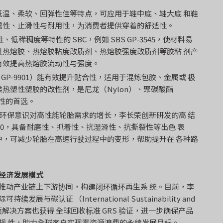
低温、柔软、回弹性佳等特点，可应用于鞋中底、鞋大底 和鞋
震性、止滑性与耐用性，为消费者提供穿着的舒适性。
低稀稠度等特性的 SBC，例如 SBS GP-3545，使材料易
性热熔胶、热熔胶粘度改质剂、热熔胶强度改质剂等胶粘 剂产
有效提高热熔胶流动性与强度。
 GP-9901）能有效提升贴合性，适用于混炼包胶、金属或 极
热塑性塑胶的改性剂，是尼龙（Nylon）、聚碳酸酯
改性的首选。
着环保意识对高性能轮胎需求的增长，李长荣创新研发的高 结
0150，具备耐磨性、抓着性、抗湿滑性、抗撕裂性等出色 表
中，可减少轮胎在高速行驶过程中的变形，帮助提升在 各种路
经济发展模式
推动产业链上下游协同，构建闭环循环再生系 统。目前，李
认证 （International Sustainability and
S 认证，多项解决方案也获得 全球回收标准 GRS 验证，进一步确保产品
规 性，助力全球客户实现零资源浪费的永续发展目标。