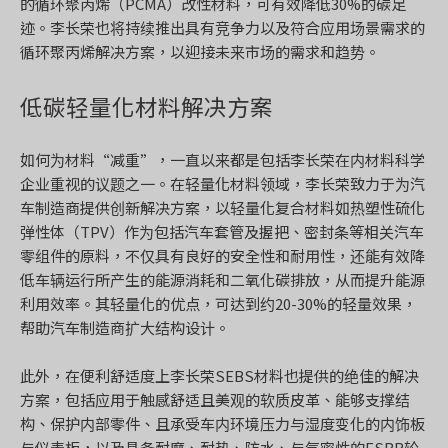
的循环聚丙烯（PCMA）改性材料，可有效降低30%的碳足
迹。李长荣也将持续推出具有竞争力以及符合应用场景需求的
循环聚丙烯解决方案，以迎接未来市场的需求和趋势。
低碳轻量化材料解决方案
如何为材料“减重”，一直以来都是包括李长荣在内材料科学
企业重视的议题之一。在轻量化材料领域，李长荣致力于为汽
车制造商提供创新解决方案，以轻量化复合材料如热塑性硫化
弹性体（TPV）作为包括汽车套管及握把、密封条等相关汽车
零组件的原料，不仅具有良好的安全性和耐用性，还能有效降
低车辆运行所产生的能源消耗和二氧化碳排放，从而提升能源
利用效率。其轻量化的优点，可达到约20-30%的轻量效果，
帮助汽车制造商扩大结构设计。
此外，在便利舒适度上李长荣SEBS材料也提供的绝佳的解决
方案，包括应用于触感舒适且美观的软质皮革、能够支撑结
构、保护内部零件、且承受车内环境压力与湿度变化的内饰板
与仪表板，以及具备耐磨、耐热、防水、与气密性的ESBR轮